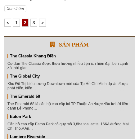
Xem thêm
<
1
2
3
>
SẢN PHẨM
The Classia Khang Điền
Cư dân The Classia được thừa hưởng nhiều tiện ích hiện đại, bên cạnh
đó thời gian…
The Global City
Khu Đô Thị biểu tượng Downtown mới của Tp Hồ Chí Minh dự án được
phát triển, kiến…
The Emerald 68
The Emerald 68 là căn hộ cao cấp tại TP Thuận An được đầu tư bởi liên
danh Lê Phong…
Eaton Park
Căn hộ cao cấp Eaton Park có quy mô 3,8ha tọa lạc tại 166A đường Mai
Chí Thọ,P.An…
Lumiere Riverside