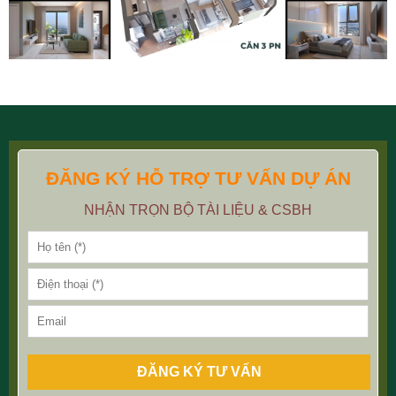
ĐĂNG KÝ HỖ TRỢ TƯ VẤN DỰ ÁN
NHẬN TRỌN BỘ TÀI LIỆU & CSBH
ĐĂNG KÝ TƯ VẤN