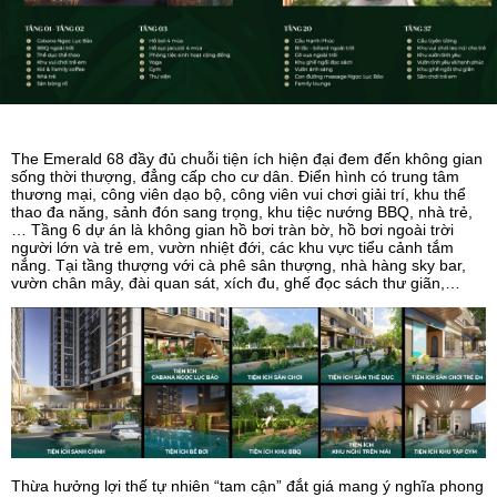
The Emerald 68 đầy đủ chuỗi tiện ích hiện đại đem đến không gian
sống thời thượng, đẳng cấp cho cư dân. Điển hình có trung tâm
thương mại, công viên dạo bộ, công viên vui chơi giải trí, khu thể
thao đa năng, sảnh đón sang trọng, khu tiệc nướng BBQ, nhà trẻ,
… Tầng 6 dự án là không gian hồ bơi tràn bờ, hồ bơi ngoài trời
người lớn và trẻ em, vườn nhiệt đới, các khu vực tiểu cảnh tắm
nắng. Tại tầng thượng với cà phê sân thượng, nhà hàng sky bar,
vườn chân mây, đài quan sát, xích đu, ghế đọc sách thư giãn,…
Thừa hưởng lợi thế tự nhiên “tam cận” đắt giá mang ý nghĩa phong