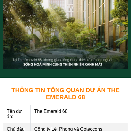
THÔNG TIN TỔNG QUAN DỰ ÁN THE
EMERALD 68
Tên dự
The Emerald 68
án:
Chủ đầu
Công ty Lê Phong và Coteccons