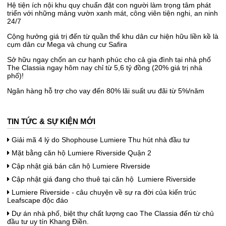
Hệ tiện ích nội khu quy chuẩn đặt con người làm trọng tâm phát
triển với những mảng vườn xanh mát, công viên tiện nghi, an ninh
24/7
Cộng hưởng giá trị đến từ quần thể khu dân cư hiện hữu liền kề là
cụm dân cư Mega và chung cư Safira
Sở hữu ngay chốn an cư hạnh phúc cho cả gia đình tại nhà phố
The Classia ngay hôm nay chỉ từ 5,6 tỷ đồng (20% giá trị nhà
phố)!
Ngân hàng hỗ trợ cho vay đến 80% lãi suất ưu đãi từ 5%/năm
TIN TỨC & SỰ KIỆN MỚI
Giải mã 4 lý do Shophouse Lumiere Thu hút nhà đầu tư
Mặt bằng căn hộ Lumiere Riverside Quận 2
Cập nhật giá bán căn hộ Lumiere Riverside
Cập nhật giá đang cho thuê tại căn hộ Lumiere Riverside
Lumiere Riverside - câu chuyện về sự ra đời của kiến trúc
Leafscape độc đáo
Dự án nhà phố, biệt thự chất lượng cao The Classia đến từ chủ
đầu tư uy tín Khang Điền.