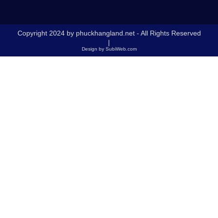
Copyright 2024 by phuckhangland.net - All Rights Reserved
|
Design by SubiWeb.com