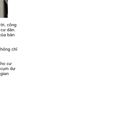
rời, công
 cư dân.
 của bản
không chỉ
cho cư
i cụm dự
 gian