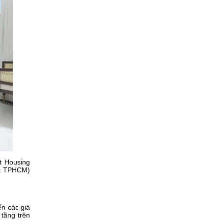
st Housing
ất TPHCM)
ến các giá
 tầng trên