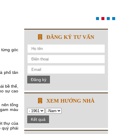
ĐĂNG KÝ TƯ VẤN
 từng góc
à phố tân
Đăng ký
ái bề thế,
ho sự cao
XEM HƯỚNG NHÀ
o nên tổng
ết gam màu
Kết quả
ệt thự của
 quý phái