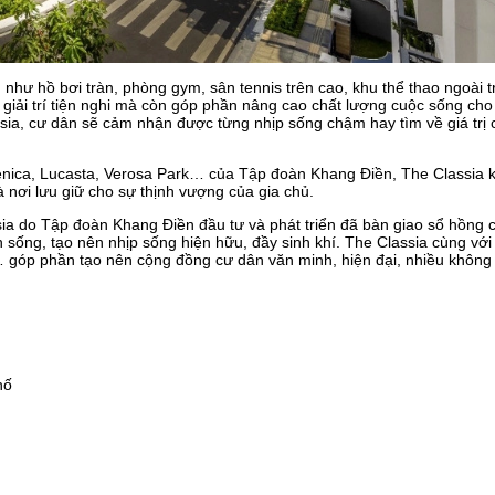
như hồ bơi tràn, phòng gym, sân tennis trên cao, khu thể thao ngoài t
giải trí tiện nghi mà còn góp phần nâng cao chất lượng cuộc sống cho
ssia, cư dân sẽ cảm nhận được từng nhịp sống chậm hay tìm về giá trị
 Venica, Lucasta, Verosa Park… của Tập đoàn Khang Điền, The Classia 
à nơi lưu giữ cho sự thịnh vượng của gia chủ.
ia do Tập đoàn Khang Điền đầu tư và phát triển đã bàn giao sổ hồng 
 sống, tạo nên nhịp sống hiện hữu, đầy sinh khí. The Classia cùng vớ
… góp phần tạo nên cộng đồng cư dân văn minh, hiện đại, nhiều không
hố