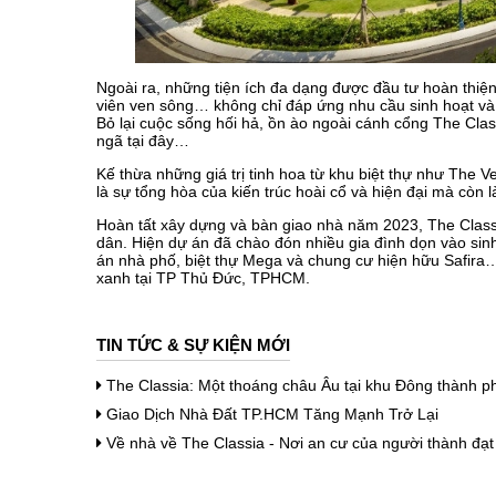
Ngoài ra, những tiện ích đa dạng được đầu tư hoàn thiện 
viên ven sông… không chỉ đáp ứng nhu cầu sinh hoạt và 
Bỏ lại cuộc sống hối hả, ồn ào ngoài cánh cổng The Cla
ngã tại đây…
Kế thừa những giá trị tinh hoa từ khu biệt thự như The
là sự tổng hòa của kiến trúc hoài cổ và hiện đại mà còn l
Hoàn tất xây dựng và bàn giao nhà năm 2023, The Class
dân. Hiện dự án đã chào đón nhiều gia đình dọn vào sinh
án nhà phố, biệt thự Mega và chung cư hiện hữu Safira
xanh tại TP Thủ Đức, TPHCM.
TIN TỨC & SỰ KIỆN MỚI
The Classia: Một thoáng châu Âu tại khu Đông thành p
Giao Dịch Nhà Đất TP.HCM Tăng Mạnh Trở Lại
Về nhà về The Classia - Nơi an cư của người thành đạt