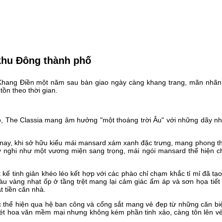
 khu Đông thành phố
 Khang Điền một năm sau bàn giao ngày càng khang trang, mãn nhãn
tồn theo thời gian.
p, The Classia mang âm hưởng "một thoáng trời Âu" với những dãy nh
 nay, khi sở hữu kiểu mái mansard xám xanh đặc trưng, mang phong th
y nghi như một vương miện sang trọng, mái ngói mansard thể hiện c
 kế tinh giản khéo léo kết hợp với các phào chỉ chạm khắc tỉ mỉ đã tạ
màu vàng nhạt ốp ở tầng trệt mang lại cảm giác ấm áp và sơn họa ti
t tiền căn nhà.
ợc thể hiện qua hệ ban công và cổng sắt mang vẻ đẹp từ những căn bi
t hoa văn mềm mại nhưng không kém phần tinh xảo, càng tôn lên vẻ