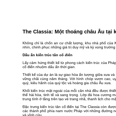
The Classia: Một thoáng châu Âu tại
Không chỉ là chốn an cư chất lượng, khu nhà phố của
nhìn, chinh phục những giá trị duy mỹ và kỳ vọng trường 
Dấu ấn kiến trúc tân cổ điển
Lấy cảm hứng thiết kế từ phong cách kiến trúc của Phá
cổ điển nhuộm dấu ấn thời gian.
Thiết kế của dự án là sự giao hòa ấn tượng giữa xưa và
vững chãi cùng năm tháng. Với hình chóp vươn cao, u
quý, kiêu hãnh của quý tộc và hoàng gia châu Âu xưa.
Khối kiến trúc mặt ngoài của mỗi căn nhà đều được thiết
thể hài hòa, tinh tế và sang trọng. Lớp đá hoa cương 
trung tính ở tầng trên tạo vẻ trang nhã, thanh lịch cho mặ
Đặc trưng kiến trúc tân cổ điển tại The Classia còn đư
các thành phố phía nam nước Pháp với những đường né
và vĩnh cửu.