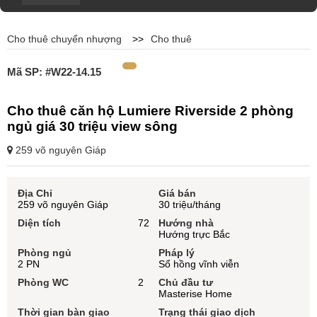
Cho thuê chuyển nhượng
>>
Cho thuê
Mã SP: #W22-14.15
Cho thuê căn hộ Lumiere Riverside 2 phòng
ngủ giá 30 triệu view sông
259 võ nguyên Giáp
Địa Chỉ
Giá bán
259 võ nguyên Giáp
30 triệu/tháng
Diện tích
72
Hướng nhà
Hướng trực Bắc
Phòng ngủ
Pháp lý
2 PN
Sổ hồng vĩnh viễn
Phòng WC
2
Chủ đầu tư
Masterise Home
Thời gian bàn giao
Trạng thái giao dịch