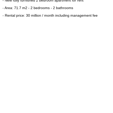
- New fully furnished 2 bedroom apartment for rent
- Area: 71.7 m2 - 2 bedrooms - 2 bathrooms
- Rental price: 30 million / month including management fee