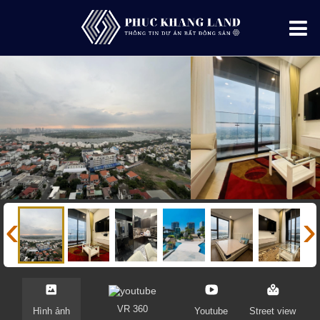
‹
›
VR 360
Hình ảnh
Youtube
Street view