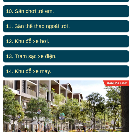
10. Sân chơi trẻ em.
11. Sân thể thao ngoài trời.
12. Khu đỗ xe hơi.
13. Trạm sạc xe điện.
14. Khu đỗ xe máy.