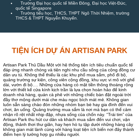
Trường Đại học quốc tế Miền Đông, Đại học Việt-Đức,
quốc tế Singapore
Trường tiểu học, THCS, THPT Ngô Thời Nhiệm, trường
THCS & THPT Nguyễn Khuyến.
TIỆN ÍCH DỰ ÁN ARTISAN PARK
Artisan Park Thủ Dầu Một với hệ thống tiện ích tiêu chuẩn quốc tế
đáp ứng nhanh chóng và tiện nghi nhu cầu sống của cộng đồng cư
dân ưu tú. Không thể thiếu là các khu phố mua sắm, phố đi bộ,
quảng trường sự kiện, công viên cộng đồng, khu vực vi mô với ghế
dài, vườn đi bộ…. Những cửa hàng có mặt tiền thông thoáng rộng
lớn với thiết kế cửa kính kịch trần là lựa chọn hoàn hảo để kinh
doanh nhà hàng, quán cà phê với những chiếc bàn đặt ngoài trời
đầy thơ mộng dưới mái che màu ngọc bích mát mẻ. Không gian
luôn sẵn sàng chào đón những nhóm bạn bè hay gia đình đến vui
chơi, ăn uống. Quảng trường mua sắm là nơi mà bạn có thể cảm
nhận rõ rệt nhất nhịp đập, nhựa sống của chốn này. “Trái tim” của
Artisan Park thu hút cư dân và khách mua sắm đến vui chơi, vận
động, thảnh thơi thư giãn, hay hẹn hò tụ tập dưới những hàng cây
không gian mát lành cùng với hàng loạt tiện ích biến nơi đây thành
điểm hẹn lý tưởng hợp gu nhiều người.