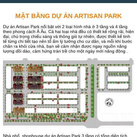
MẶT BẰNG DỰ ÁN ARTISAN PARK
Dự án Artisan Park nổi bật với 2 loại hình nhà ở 3 tầng và 4 tầng
theo phong cách Á Âu. Cả hai loại nhà đều có thiết kế rộng rãi, hiện
đại, chú trọng chiếu sáng và thông gió tự nhiên, được thiết kế tinh
tế từng chi tiết tạo nên tổ ấm lý tưởng cho cư dân, và mỗi khi bước
chân ra khỏi cửa nhà, bạn sẽ cảm nhận được ngay nguồn năng
lượng dồi dào, cảm hứng tràn trề cho một ngày mới năng động .
Nhà phố, shophouse dự án Artisan Park 3 tầng có tổng diện tích