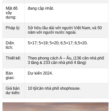
Mật độ
đang cập nhật.
xây
dựng:
Pháp lý:
Sở hữu lâu dài với người Việt Nam, và 50
năm với người nước ngoài.
Diện
5×17; 5×19; 5×20; 6,5×17; 6,5×20.
tích:
Thiết kế:
Theo phong cách Á – Âu, (136 căn nhà phố
3 tầng & 233 căn nhà phố 4 tầng)
Bàn
Dự kiến 2024.
giao:
Giá bán
10 tỷ/căn nhà phố shophouse.
dự kiến: