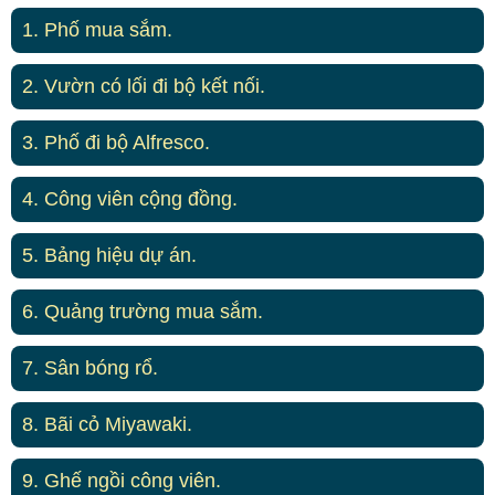
1. Phố mua sắm.
2. Vườn có lối đi bộ kết nối.
3. Phố đi bộ Alfresco.
4. Công viên cộng đồng.
5. Bảng hiệu dự án.
6. Quảng trường mua sắm.
7. Sân bóng rổ.
8. Bãi cỏ Miyawaki.
9. Ghế ngồi công viên.